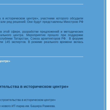
в историческом центре», участники которого обсудили
отали ряд решений. Они будут представлены Минстрою РФ
в этой сфере, разработки предложений и методических
рального центра. Мероприятие прошло при поддержке
еспублики Татарстан, Союза архитекторов РФ. В форуме
ли 145 экспертов. В режиме реального времени велась
центре»
тельства в историческом центре»
строительства в историческом центре»
ке нового ИТ-парка им. Башира Рамеева.