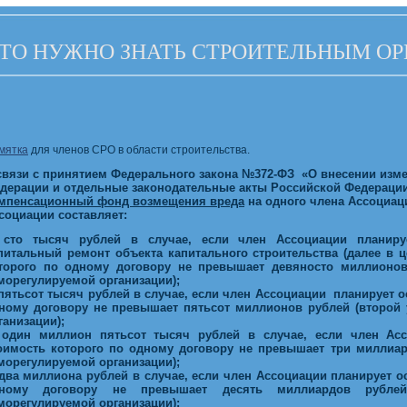
ТО НУЖНО ЗНАТЬ СТРОИТЕЛЬНЫМ О
мятка
для членов СРО в области строительства.
связи с принятием Федерального закона №372-ФЗ «О внесении изм
дерации и отдельные законодательные акты Российской Федераци
мпенсационный фонд возмещения вреда
на одного члена Ассоциаци
социации составляет:
 сто тысяч рублей в случае, если член Ассоциации планируе
питальный ремонт объекта капитального строительства (далее в ц
торого по одному договору не превышает девяносто миллионов
морегулируемой организации);
 пятьсот тысяч рублей в случае, если член
Ассоциации
планирует ос
ному договору не превышает пятьсот миллионов рублей (второй 
ганизации);
 один миллион пятьсот тысяч рублей в случае, если член
Ас
оимость которого по одному договору не превышает три миллиард
морегулируемой организации);
 два миллиона рублей в случае, если член
Ассоциации
планирует ос
ному договору не превышает десять миллиардов рублей 
морегулируемой организации);