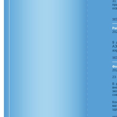
31
пр
ос
чи
Ра
20
9 
АЭ
аэ
чи
Фо
20
23
В 
вн
эк
со
Ко
ма
зд
чи