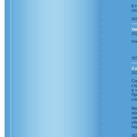
В 
сб
чи
Ув
20
Оч
чи
О 
20
Со
ст
в 
Пр
со
Ме
об
за
уб
по
чи