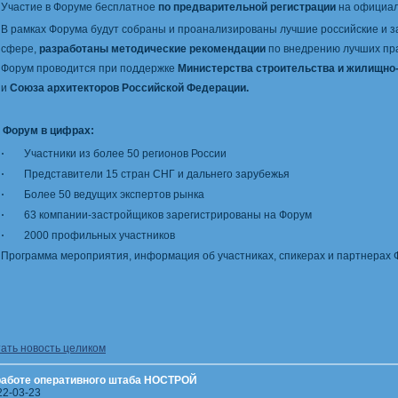
Участие в Форуме бесплатное
по предварительной регистрации
на официал
В рамках Форума будут собраны и проанализированы лучшие российские и за
сфере,
разработаны методические рекомендации
по внедрению лучших пра
Форум проводится при поддержке
Министерства строительства и жилищно
и
Союза архитекторов Российской Федерации.
орум в цифрах:
·
Участники из более 50 регионов России
·
Представители 15 стран СНГ и дальнего зарубежья
·
Более 50 ведущих экспертов рынка
·
63 компании-застройщиков зарегистрированы на Форум
·
2000 профильных участников
Программа мероприятия, информация об участниках, спикерах и партнерах
тать новость целиком
работе оперативного штаба НОСТРОЙ
22-03-23