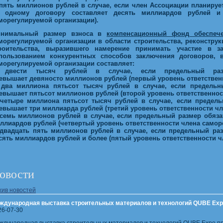
 пять миллионов рублей в случае, если член
Ассоциации
планирует
 одному договору составляет десять миллиардов рублей и 
морегулируемой организации).
нимальный размер взноса в
компенсационный фонд обеспече
морегулируемой организации в области строительства, реконструк
роительства, выразившего намерение принимать участие в з
пользованием конкурентных способов заключения договоров, в
морегулируемой организации составляет:
 двести тысяч рублей в случае, если предельный раз
евышает
девяносто
миллионов рублей (первый уровень ответственн
 два миллиона пятьсот тысяч рублей в случае, если предельн
евышает пятьсот миллионов рублей (второй уровень ответственнос
 четыре миллиона пятьсот тысяч рублей в случае, если предел
евышает три миллиарда рублей (третий уровень ответственности чл
 семь миллионов рублей в случае, если предельный размер обяза
ллиардов рублей (четвертый уровень ответственности члена самор
 двадцать пять миллионов рублей в случае, если предельный раз
сять миллиардов рублей и более (пятый уровень ответственности ч
овости
хив новостей
ждународная выставка строительных материалов и технологий QUBE Exp
26-07-30