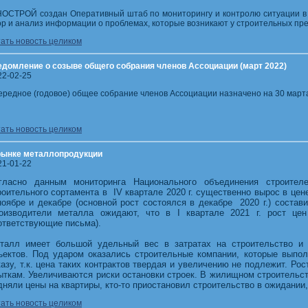
НОСТРОЙ создан Оперативный штаб по мониторингу и контролю ситуации в 
ор и анализ информации о проблемах, которые возникают у строительных пре
тать новость целиком
едомление о созыве общего собрания членов Ассоциации (март 2022)
22-02-25
ередное (годовое) общее собрание членов Ассоциации назначено на 30 марта
тать новость целиком
рынке металлопродукции
21-01-22
гласно данным мониторинга Национального объединения строит
роительного сортамента в IV квартале 2020 г. существенно вырос в цен
ноябре и декабре (основной рост состоялся в декабре 2020 г.) состави
оизводители металла ожидают, что в I квартале 2021 г. рост ц
ответствующие письма).
талл имеет большой удельный вес в затратах на строительство и
ъектов. Под ударом оказались строительные компании, которые выпо
казу, т.к. цена таких контрактов твердая и увеличению не подлежит. Ро
ыткам. Увеличиваются риски остановки строек. В жилищном строительст
дняли цены на квартиры, кто-то приостановил строительство в ожидании
тать новость целиком