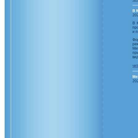
В 
20
В 
пр
и 
Фо
ре
Ми
пр
ви
чи
Ме
20