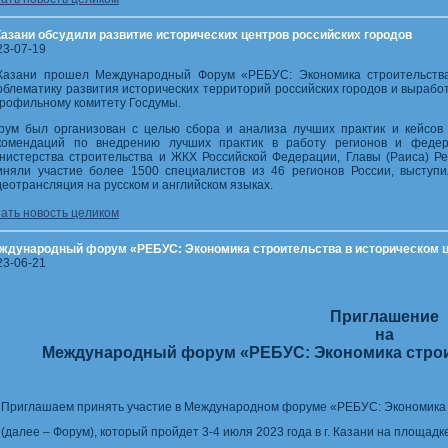
Казани обсудили развитие исторических центров российских городов
23-07-19
Казани прошел Международный Форум «РЕБУС: Экономика строительства 
облематику развития исторических территорий российских городов и выраб
профильному комитету Госдумы.
рум был организован с целью сбора и анализа лучших практик и кейсов 
комендаций по внедрению лучших практик в работу регионов и феде
нистерства строительства и ЖКХ Российской Федерации, Главы (Раиса) Р
иняли участие более 1500 специалистов из 46 регионов России, выступи
деотрансляция на русском и английском языках.
тать новость целиком
ждународный форум «РЕБУС: Экономика строительства в историческом 
23-06-21
Приглашение
на
Международный форум «РЕБУС: Экономика строи
Приглашаем принять участие в Международном форуме «РЕБУС: Экономика 
(далее – Форум), который пройдет 3-4 июля 2023 года в г. Казани на площад