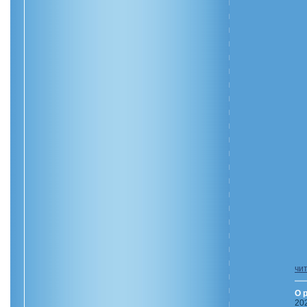
Ф
чи
О 
20