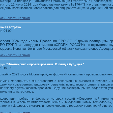
 октября на площадке Шанхайской Организации Строительно-Производствен
инятого 12 июля 2024 года Федерального закона №176-ФЗ и его влияния на 
вещении всех нюансов нового закона для лиц, работающих на упрощенной си
тать новость целиком
бочая встреча
24-04-09
апреля 2024 года члены Правления СРО АС «Стройконсолидация» пр
РО ГРУПП на площадке комитета «ОПОРЫ РОССИИ» по строительству. 
родрома Новинки- Бегичево Московской области силами членов Ассоциа
тать новость целиком
рум "Инжиниринг и проектирование. Взгляд в будущее"
23-10-18
 октября 2023 года в Москве пройдет форум «Инжиниринг и проектирование»
рамках мероприятия мы поговорим о современных вызовах в области ин
едрению современных цифровых решений, позволяющих снизить затраты 
ологическую устойчивость проектов. Ведущие эксперты рынка поделятся у
временных материалов.
нференция пройдет в формате четырех сессий «Современный инжинир
териалы в условиях импортозамещения и внедрения новых технологий»,
ания» и «Цифровые системы и проектирование городских территорий в истори
тать новость целиком