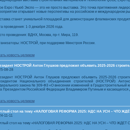
ждународная выставка строительных материалов и технологий QUBE Expo пр
be Expo / Кьюб Экспо — это не просто выставка. Это точка притяжения лидер
роприятии открывает новые перспективы на российском и международном ры
ставка станет уникальной площадкой для демонстрации флагманских продук
та проведения: 1-3 декабря 2026 года.
сто проведения: ВДНХ, Москва, пр-т. Мира, 119.
ганизаторы: НОСТРОЙ, при поддержке Минстроя России.
тать новость целиком
езидент НОСТРОЙ Антон Глушков предложил объявить 2025-2026 строите
25-08-28
езидент НОСТРОЙ Антон Глушков предложил объявить 2025-2026 строит
езидентом Национального объединения строителей (НОСТРОЙ) Антоно
дерального закона № 309-ФЗ «О внесении изменений в Градостроительный к
да Президентом Российской Федерации Владимиром Путиным и касающегося 
тать новость целиком
углый стол на тему «НАЛОГОВАЯ РЕФОРМА 2025: НДС НА УСН – ЧТО 
24-11-11
углый стол на тему «НАЛОГОВАЯ РЕФОРМА 2025: НДС НА УСН – ЧТО ЖДЕ