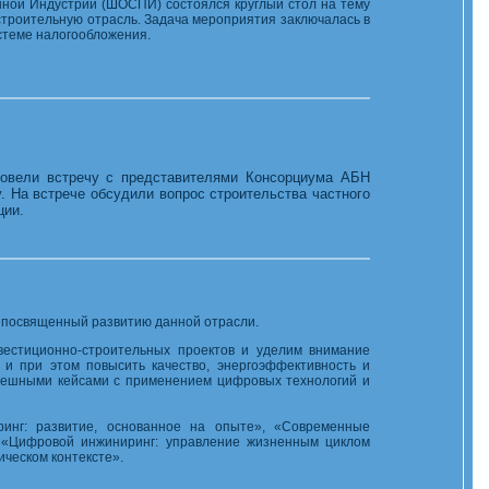
ной Индустрии (ШОСПИ) состоялся круглый стол на тему
строительную отрасль. Задача мероприятия заключалась в
стеме налогообложения.
овели встречу с представителями Консорциума АБН
На встрече обсудили вопрос строительства частного
ции.
, посвященный развитию данной отрасли.
вестиционно-строительных проектов и уделим внимание
и при этом повысить качество, энергоэффективность и
спешными кейсами с применением цифровых технологий и
инг: развитие, основанное на опыте», «Современные
 «Цифровой инжиниринг: управление жизненным циклом
ческом контексте».