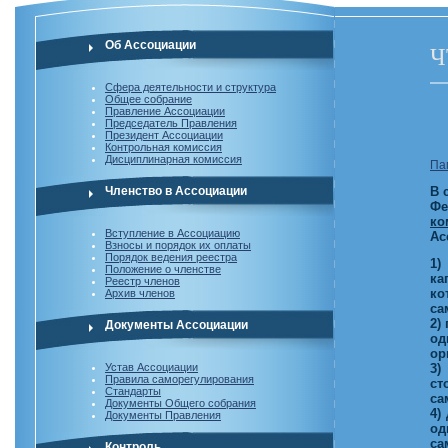
Об Ассоциации
Ч
Сфера деятельности и структура
Общее собрание
Правление Ассоциации
Председатель Правления
Президент Ассоциации
Контрольная комиссия
Дисциплинарная комиссия
Па
Членство в Ассоциации
В 
Фе
ко
Вступление в Ассоциацию
Ас
Взносы и порядок их оплаты
Порядок ведения реестра
1)
Положение о членстве
ка
Реестр членов
ко
Архив членов
са
2)
Документы Ассоциации
од
ор
Устав Ассоциации
3)
Правила саморегулирования
ст
Стандарты
са
Документы Общего собрания
4)
Документы Правления
од
са
Контроль