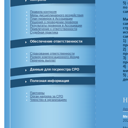
5)
по
са
Правила контроля
Меры дисциплинарного воздействия
План проверок в Ассоциации
Ми
Решения о проведении проверок
са
Результаты проверок в Ассоциации
ст
Привлечение к ответственности
ис
Судебная практика
са
1)
Обеспечение ответственности
пр
2)
пр
Страхование ответственности
Размер компенсационного фонда
3)
Перечень выплат
пр
4)
Данные для госреестра СРО
ми
5)
де
Полезная информация
Партнеры
Орган надзора за СРО
Н
Членство в организациях
Ар
Ме
20