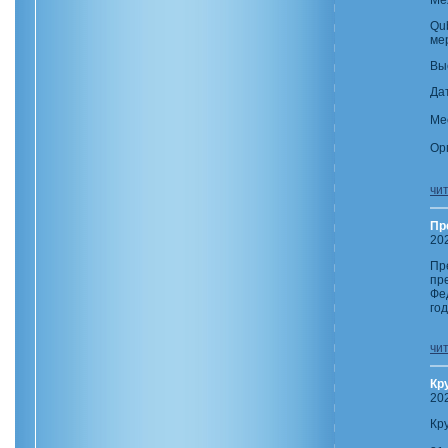
Ме
Qu
ме
Вы
Да
Ме
Ор
чи
Пр
20
Пр
пр
Фе
го
чи
Кр
20
Кр