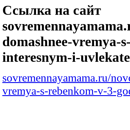
Ссылка на сайт
sovremennayamama.ru
domashnee-vremya-s-
interesnym-i-uvlekat
sovremennayamama.ru/novo
vremya-s-rebenkom-v-3-god