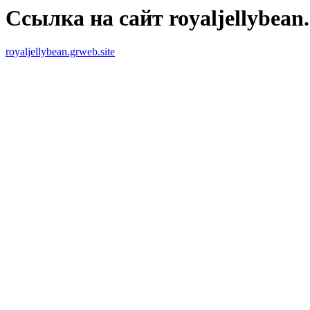
Ссылка на сайт royaljellybean.
royaljellybean.grweb.site