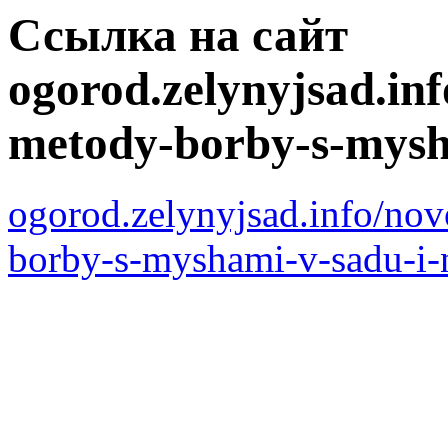
Ссылка на сайт
ogorod.zelynyjsad.inf
metody-borby-s-mysh
ogorod.zelynyjsad.info/no
borby-s-myshami-v-sadu-i-