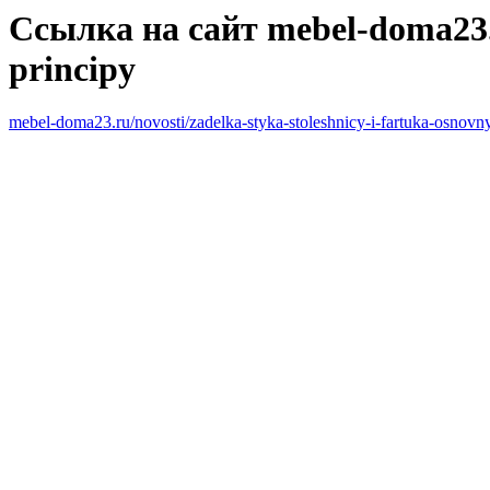
Ссылка на сайт mebel-doma23.ru
principy
mebel-doma23.ru/novosti/zadelka-styka-stoleshnicy-i-fartuka-osnovn