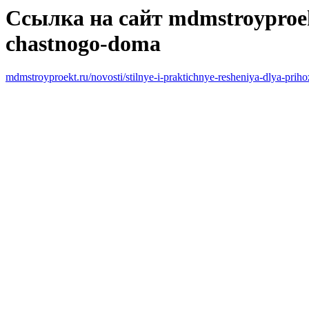
Ссылка на сайт mdmstroyproekt.
chastnogo-doma
mdmstroyproekt.ru/novosti/stilnye-i-praktichnye-resheniya-dlya-pri