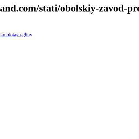
land.com/stati/obolskiy-zavod-pr
ie-molotaya-gliny