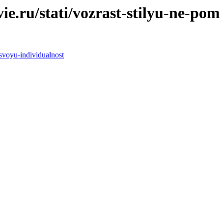
e.ru/stati/vozrast-stilyu-ne-p
svoyu-individualnost