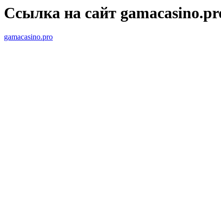
Ссылка на сайт gamacasino.pr
gamacasino.pro