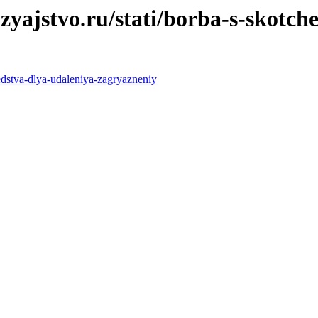
jstvo.ru/stati/borba-s-skotche
edstva-dlya-udaleniya-zagryazneniy