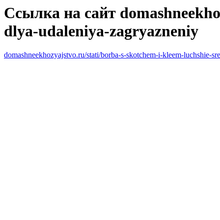
Ссылка на сайт domashneekhozya
dlya-udaleniya-zagryazneniy
domashneekhozyajstvo.ru/stati/borba-s-skotchem-i-kleem-luchshie-sr