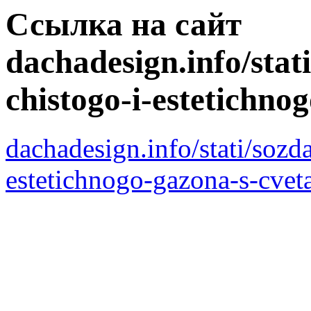
Ссылка на сайт
dachadesign.info/stat
chistogo-i-estetichno
dachadesign.info/stati/sozd
estetichnogo-gazona-s-cvet