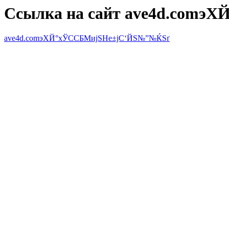
Ссылка на сайт ave4d.comэ
ave4d.comэХЙ°хЎССБМијЅН­е±јС­‘ЙЅ№”№ЌЅґ