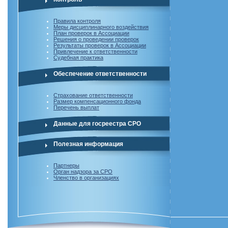
Правила контроля
Меры дисциплинарного воздействия
План проверок в Ассоциации
Решения о проведении проверок
Результаты проверок в Ассоциации
Привлечение к ответственности
Судебная практика
Обеспечение ответственности
Страхование ответственности
Размер компенсационного фонда
Перечень выплат
Данные для госреестра СРО
Полезная информация
Партнеры
Орган надзора за СРО
Членство в организациях