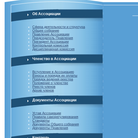
Об Ассоциации
Сфера деятельности и структура
Общее собрание
Правление Ассоциации
Председатель Правления
Президент Ассоциации
Контрольная комиссия
Дисциплинарная комиссия
Членство в Ассоциации
Вступление в Ассоциацию
Взносы и порядок их оплаты
Порядок ведения реестра
Положение о членстве
Реестр членов
Архив членов
Документы Ассоциации
Устав Ассоциации
Правила саморегулирования
Стандарты
Документы Общего собрания
Документы Правления
Контроль